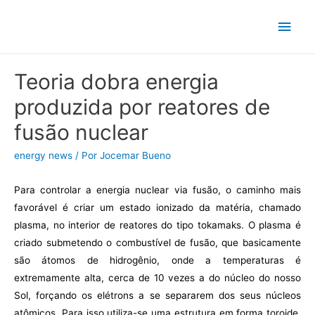
Ir
Men
para
o
princ
conteúdo
Teoria dobra energia
produzida por reatores de
fusão nuclear
energy news
/ Por
Jocemar Bueno
Para controlar a energia nuclear via fusão, o caminho mais
favorável é criar um estado ionizado da matéria, chamado
plasma, no interior de reatores do tipo tokamaks. O plasma é
criado submetendo o combustível de fusão, que basicamente
são átomos de hidrogênio, onde a temperaturas é
extremamente alta, cerca de 10 vezes a do núcleo do nosso
Sol, forçando os elétrons a se separarem dos seus núcleos
atômicos. Para isso utiliza-se uma estrutura em forma toroide,