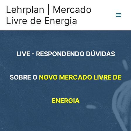
Ir
Lehrplan | Mercado
para
Men
Livre de Energia
o
princ
conteúdo
LIVE - RESPONDENDO DÚVIDAS
SOBRE O
NOVO MERCADO LIVRE DE
ENERGIA