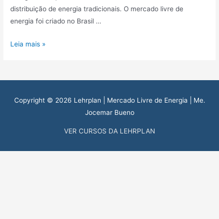
distribuição de energia tradicionais. O mercado livre de
energia foi criado no Brasil …
O
Leia mais »
que
é
o
Mercado
Copyright © 2026
Lehrplan | Mercado Livre de Energia
| Me.
Livre
Jocemar Bueno
de
Energia?
VER CURSOS DA LEHRPLAN