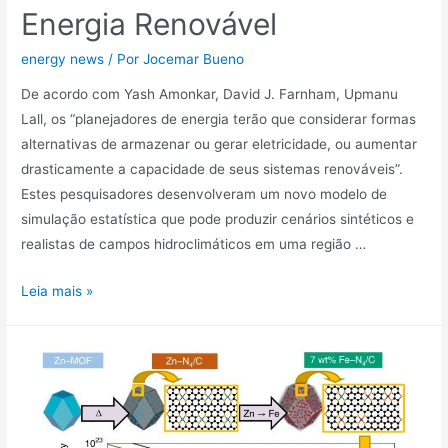
Mercado
Energia Renovável
Livre
de
energy news
/ Por
Jocemar Bueno
Energia?
De acordo com Yash Amonkar, David J. Farnham, Upmanu
Lall, os “planejadores de energia terão que considerar formas
alternativas de armazenar ou gerar eletricidade, ou aumentar
drasticamente a capacidade de seus sistemas renováveis”.
Estes pesquisadores desenvolveram um novo modelo de
simulação estatística que pode produzir cenários sintéticos e
realistas de campos hidroclimáticos em uma região …
Enchentes
Leia mais »
e
Secas
de
Energia
Renovável