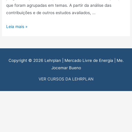
que foram agrupadas em temas. A partir da análise das
contribuições e de outros estudos avaliados, …
Nota
Leia mais »
Técnica
nº
137/2022-
SRG/ANEEL
Copyright © 2026
Lehrplan | Mercado Livre de Energia
| Me.
Jocemar Bueno
VER CURSOS DA LEHRPLAN