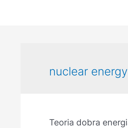
Ir
para
o
conteúdo
nuclear energy
Teoria dobra energi