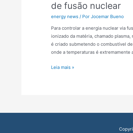
de fusão nuclear
energy news
/ Por
Jocemar Bueno
Para controlar a energia nuclear via fu
ionizado da matéria, chamado plasma, n
é criado submetendo o combustível de
onde a temperaturas é extremamente al
Teoria
Leia mais »
dobra
energia
produzida
por
reatores
de
fusão
Copyr
nuclear